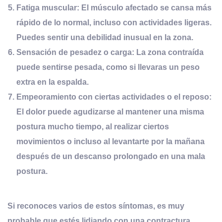
Fatiga
m
uscular:
El músculo afectado se cansa más
rápido de lo normal, incluso con actividades ligeras.
Puedes sentir una debilidad inusual en la zona.
Sensación de
p
esadez o
c
arga:
La zona contraída
puede sentirse pesada, como si llevaras un peso
extra en la espalda.
Empeoramiento con
c
iertas
a
ctividades o el
r
eposo:
El dolor puede agudizarse al mantener una misma
postura mucho tiempo, al realizar ciertos
movimientos o incluso al levantarte por la mañana
después de un descanso prolongado en una mala
postura.
Si reconoces varios de estos síntomas, es muy
probable que estés lidiando con una contractura