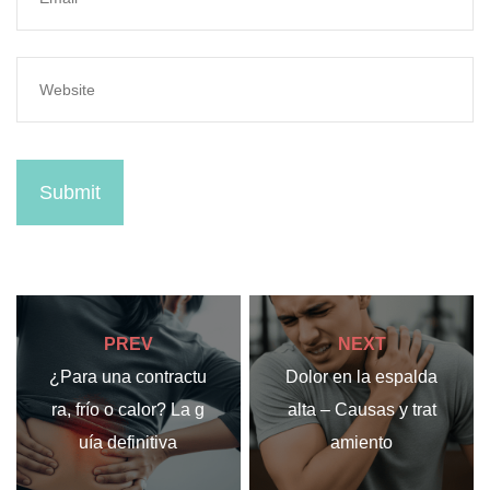
Submit
PREV
NEXT
¿Para una contractu
Dolor en la espalda
ra, frío o calor? La g
alta – Causas y trat
uía definitiva
amiento