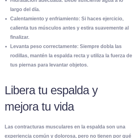
Hidratación
a
decuada:
Bebe suficiente agua a lo
largo del día.
Calentamiento y
e
nfriamiento:
Si haces ejercicio,
calienta tus músculos antes y estira suavemente al
finalizar.
Levanta
p
eso
c
orrectamente:
Siempre dobla las
rodillas, mantén la espalda recta y utiliza la fuerza de
tus piernas para levantar objetos.
Libera tu espalda y
mejora tu vida
Las
contracturas musculares en la espalda
son una
experiencia común y dolorosa, pero no tienen por qué