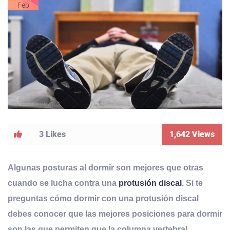
Feb
3
Likes
1,642
Views
Algunas posturas al dormir son mejores que otras
cuando se lucha contra una
protusión discal
. Si te
preguntas cómo dormir con una protusión discal
debes conocer que las mejores posiciones para dormir
son las que permiten que la columna vertebral