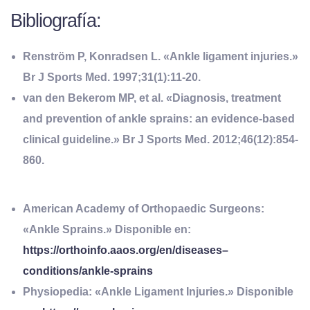
Bibliografía:
Renström P, Konradsen L. «Ankle ligament injuries.»
Br J Sports Med. 1997;31(1):11-20.
van den Bekerom MP, et al. «Diagnosis, treatment
and prevention of ankle sprains: an evidence-based
clinical guideline.» Br J Sports Med. 2012;46(12):854-
860.
American Academy of Orthopaedic Surgeons:
«Ankle Sprains.» Disponible en:
https://orthoinfo.aaos.org/en/diseases–
conditions/ankle-sprains
Physiopedia: «Ankle Ligament Injuries.» Disponible