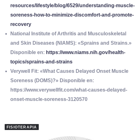
resources/lifestyle/blog/6529/understanding-muscle-
soreness-how-to-minimize-discomfort-and-promote-
recovery
National Institute of Arthritis and Musculoskeletal
and Skin Diseases (NIAMS): «Sprains and Strains.»
Disponible en:
https://www.niams.nih.gov/health-
topics/sprains-and-strains
Verywell Fit: «What Causes Delayed Onset Muscle
Soreness (DOMS)?» Disponible en:
https://www.verywellfit.com/what-causes-delayed-
onset-muscle-soreness-3120570
FISIOTERAPIA