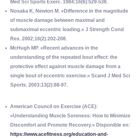
Med Sci Sports Exerc. 1984;16(6):529-538.
Nosaka K, Newton M. «Difference in the magnitude
of muscle damage between maximal and
submaximal eccentric loading.» J Strength Cond
Res. 2002;16(2):202-208.
McHugh MP. «Recent advances in the
understanding of the repeated bout effect: the
protective effect against muscle damage from a
single bout of eccentric exercise.» Scand J Med Sci
Sports. 2003;13(2):88-97.
American Council on Exercise (ACE):
«Understanding Muscle Soreness: How to Minimize
Discomfort and Promote Recovery.» Disponible en:
https://www.acefitness.org/education-and-