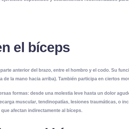
en el bíceps
arte anterior del brazo, entre el hombro y el codo. Su funci
lma de la mano hacia arriba). También participa en ciertos m
versas formas: desde una molestia leve hasta un dolor agud
ecarga muscular
,
tendinopatías
,
lesiones traumáticas
, o i
 que afectan indirectamente al bíceps.