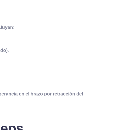
cluyen:
odo).
erancia en el brazo por retracción del
ceps