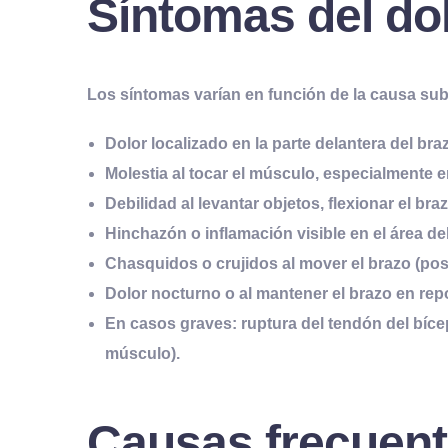
Síntomas del dol
Los síntomas varían en función de la causa su
Dolor localizado
en la parte delantera del bra
Molestia al tocar el músculo
, especialmente e
Debilidad al levantar objetos
, flexionar el br
Hinchazón
o
inflamación visible
en el área de
Chasquidos
o
crujidos
al mover el brazo (pos
Dolor nocturno
o al mantener el brazo en re
En casos graves:
ruptura del tendón del bíc
músculo).
Causas frecuente