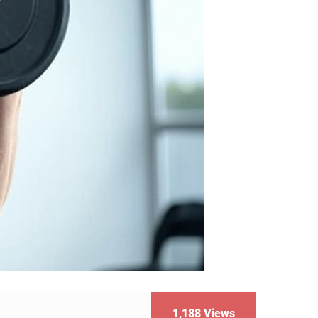
1,188
Views