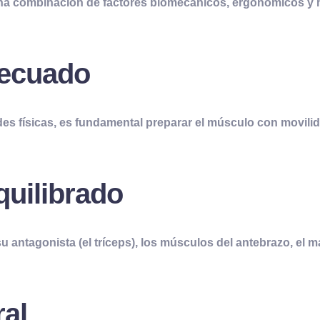
 una combinación de factores biomecánicos, ergonómicos y 
decuado
ades físicas, es fundamental preparar el músculo con movilid
quilibrado
su antagonista (el tríceps), los músculos del antebrazo, el 
ral