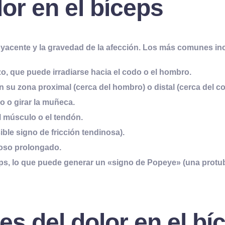
or en el bíceps
byacente y la gravedad de la afección. Los más comunes in
zo, que puede irradiarse hacia el codo o el hombro.
n su zona proximal (cerca del hombro) o distal (cerca del c
azo o girar la muñeca.
l músculo o el tendón.
ible signo de fricción tendinosa).
poso prolongado.
eps
, lo que puede generar un «signo de Popeye» (una protub
s del dolor en el bí