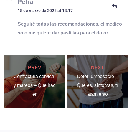
Petra
18 de marzo de 2025 at 13:17
Seguiré todas las recomendaciones, el medico
solo me quiere dar pastillas para el dolor
PREV
NEXT
Contractura cervical
Dolor lumbosacro –
y mareos – Que hac
Que es, síntomas, tr
er
atamiento