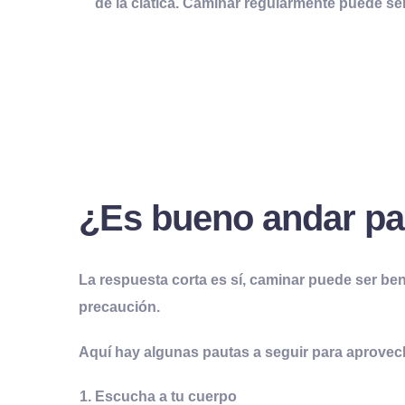
de la ciática. Caminar regularmente puede ser
¿Es
b
ueno
a
ndar pa
La respuesta corta es sí, caminar puede ser be
precaución
.
Aquí hay algunas pautas a seguir para aprovech
Escucha a tu
c
uerpo