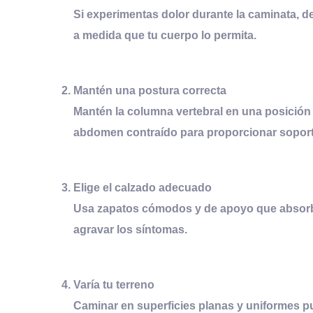
Si experimentas dolor durante la caminata, de
a medida que tu cuerpo lo permita.
Mantén una
p
ostura
c
orrecta
Mantén la columna vertebral en una posición n
abdomen contraído para proporcionar soporte
Elige el
c
alzado
a
decuado
Usa zapatos cómodos y de apoyo que absorba
agravar los síntomas.
Varía tu
t
erreno
Caminar en superficies planas y uniformes p