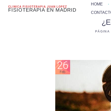
HOME
CLINICA FISIOTERAPIA JUAN LOPEZ
FISIOTERAPIA EN MADRID
CONTACT
¿E
PÁGINA
26
Feb