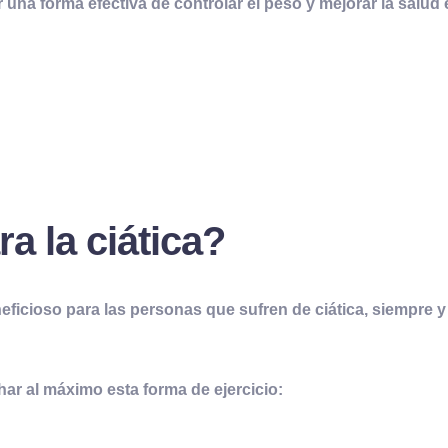
 una forma efectiva de controlar el peso y mejorar la salud 
ra la
c
iática?
neficioso para las personas que sufren de ciática, siempre
ar al máximo esta forma de ejercicio: