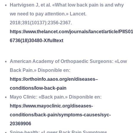
Hartvigsen J, et al. «What low back pain is and why
we need to pay attention.» Lancet.
2018;391(10137):2356-2367.
https://www.thelancet.com/journals/lancet/article/PIIS0
6736(18)30480-X/fulltext
American Academy of Orthopaedic Surgeons: «Low
Back Pain.» Disponible en:
https://orthoinfo.aaos.org/en/diseases–
conditions/low-back-pain
Mayo Clinic: «Back pain.» Disponible en:
https://www.mayoclinic.org/diseases-
conditions/back-pain/symptoms-causes/syc-
20369906
Spine-health: «Lower Back Pain Symptoms,