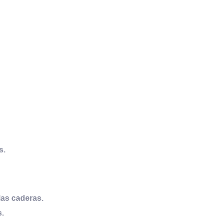
s.
las caderas.
s.