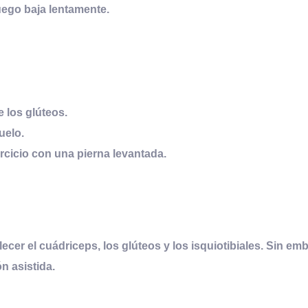
uego baja lentamente.
e los glúteos.
uelo.
jercicio con una pierna levantada.
alecer el cuádriceps, los glúteos y los isquiotibiales. Sin e
n asistida.