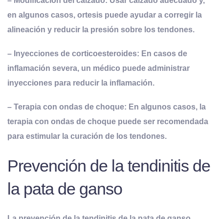
–
Modificación del
c
alzado
: Usar calzado adecuado y,
en algunos casos, ortesis puede ayudar a corregir la
alineación y reducir la presión sobre los tendones.
–
Inyecciones de
c
orticoesteroides
: En casos de
inflamación severa, un médico puede administrar
inyecciones para reducir la inflamación.
–
Terapia con
o
ndas de
c
hoque
: En algunos casos, la
terapia con ondas de choque puede ser recomendada
para estimular la curación de los tendones.
Prevención de la tendinitis de
la pata de ganso
La prevención de la tendinitis de la pata de ganso