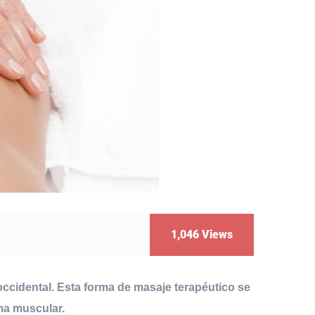
1,046
Views
occidental
. Esta forma de masaje terapéutico se
ema muscular.