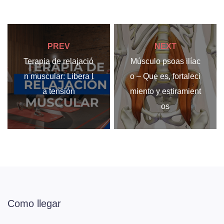
PREV
NEXT
Terapia de relajació
Músculo psoas ilíac
n muscular: Libera l
o – Que es, fortaleci
a tensión
miento y estiramient
os
Como llegar