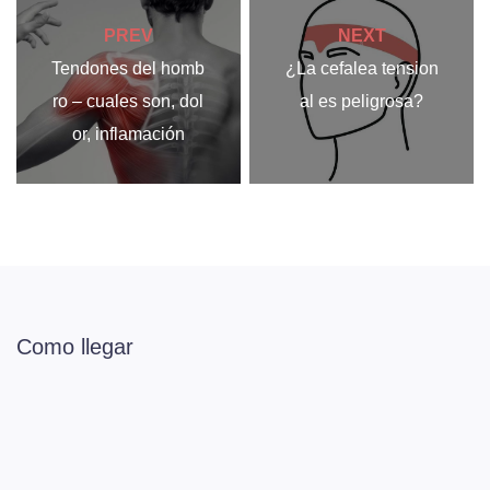
PREV
NEXT
Tendones del homb
¿La cefalea tension
ro – cuales son, dol
al es peligrosa?
or, inflamación
Como llegar