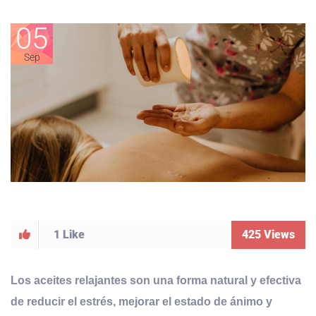
05
Sep
1
Like
425
Views
Los aceites relajantes son una forma natural y efectiva
de reducir el estrés, mejorar el estado de ánimo y