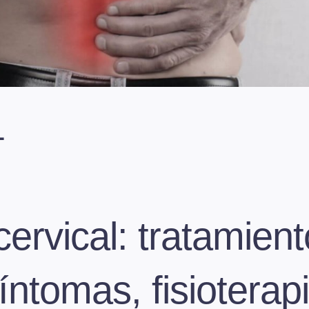
L
cervical: tratamient
íntomas, fisioterap