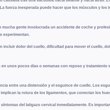
llo causada tras una sacudida hacia delante y hacia atrás. 
. La fuerza inesperada puede hacer que los músculos y los 
 mucha gente involucrada un accidente de coche y profesio
lo experimentan.
 incluir dolor del cuello, dificultad para mover el cuello, d
n en unos pocos días o semanas con reposo y tratamiento 
ncia entre una distensión y el esguince de cuello. Los esg
implican la rotura de los ligamentos, que conectan los hues
s síntomas del latigazo cervical inmediatamente. Es importa