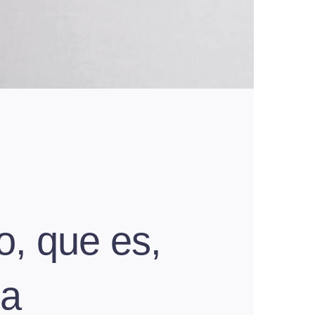
o, que es,
ia