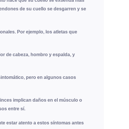
Esto hace que su cuello se extienda más
tendones de su cuello se desgarren y se
nales. Por ejemplo, los atletas que
olor de cabeza, hombro y espalda, y
sintomático, pero en algunos casos
uinces implican daños en el músculo o
os entre sí.
nte estar atento a estos síntomas antes